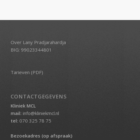
Over Lany Pradjarahardja
BIG: 99023344801
Tarieven (PDF)
CONTACTGEGEVENS
Kliniek MCL
mail:
info@kliniekmcl.nl
tel:
070 325 78 75
Bezoekadres (op afspraak)