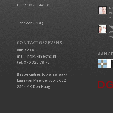
BIG: 99023344801
De
ve
25
Tarieven (PDF)
Vi
ov
20
CONTACTGEGEVENS
Kliniek MCL
AANGE
mail:
info@kliniekmcl.nl
tel:
070 325 78 75
Bezoekadres (op afspraak)
Laan van Meerdervoort 622
2564 AK Den Haag