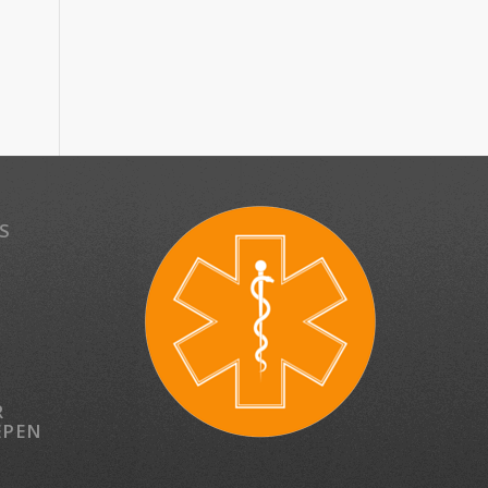
S
R
EPEN