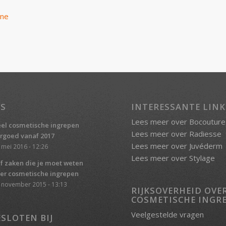
ine
S
INTERESSANTE LINK
Lees meer over Bocouture
el cosmetische ingrepen
Lees meer over Radiesse
rgoed vanaf 2017
Lees meer over Juvéderm
 mei 2016 - 12:26
Lees meer over Stylage
jf zaken die je moet weten
er cosmetische ingrepen
 november 2015 - 13:13
RIJKSOVERHEID OVE
COSMETISCHE INGR
Veelgestelde vragen
SLOTEN BIJ