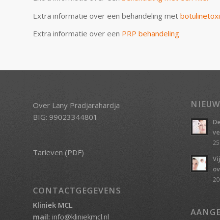
Extra informatie over een behandeling met
botulinetox
Extra informatie over een
PRP behandeling
NIEUW
Over Lany Pradjarahardja
BIG: 99023344801
De
ve
25
Tarieven (PDF)
Vi
ov
20
CONTACTGEGEVENS
Kliniek MCL
AANGE
mail:
info@kliniekmcl.nl